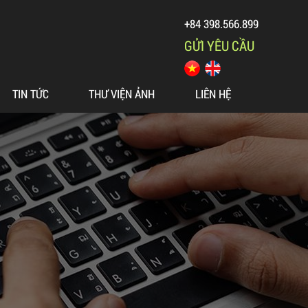
+84 398.566.899
GỬI YÊU CẦU
TIN TỨC
THƯ VIỆN ẢNH
LIÊN HỆ